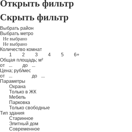
Открыть фильтр
Скрыть фильтр
Выбрать район
Выбрать метро
Количество комнат
1
2
3
4
5
6+
Общая площадь; м²
от
до
Цена; руб/мес
от
до
Параметры
Охрана
Только в ЖК
Мебель
Парковка
Только свободные
Тип здания
Старинное
Элитный дом
Современное